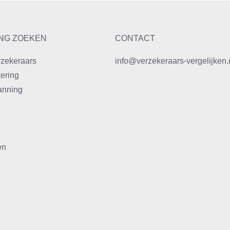
NG ZOEKEN
CONTACT
rzekeraars
info@verzekeraars-vergelijken.
ering
anning
en